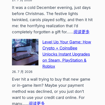
Volatility
It was a cold December evening, just days
in
before Christmas. The festive lights
a
twinkled, carols played softly, and then it hit
‘Crypto-
me: the horrifying realization that I’d
Only’
：
completely forgotten a gift for……
阅读更多
Spendin
From
Landsc
Level Up Your Game: How
Panic
Crypto + CoinsBee
to
Unlocks Instant Upgrades
Perfect
on Steam, PlayStation &
Present:
Roblox
How
26. 7 月 2026
Crypto
Ever hit a wall trying to buy that new game
Gift
or in-game item? Maybe your payment
Cards
method was declined, or you just don’t
Rescue
want to use your credit card online. For
My
：
many……
阅读更多
Holiday