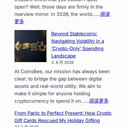
open? Well, those days are firmly in the
rearview mirror. In 2026, the world……
阅读
：
更多
Unleash
Beyond Stablecoins:
Your
Navigating Volatility in a
Crypto:
‘Crypto-Only’ Spending
The
Landscape
Ultimate
3. 8 月 2026
Guide
At CoinsBee, our mission has always been
to
clear: to bridge the gap between digital
Spending
assets and real-world utility. We aim to
Digital
make it simple for anyone holding
Assets
：
cryptocurrency to spend it on……
阅读更多
in
Beyond
2026
From Panic to Perfect Present: How Crypto
Stableco
Gift Cards Rescued My Holiday Gifting
Navigat
27. 7 月 2026