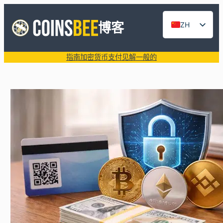
跳
至
博客
ZH
内
EN
容
指南
加密货币支付
见解
一般的
DE
ES
FR
RU