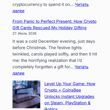
cryptocurrency to spend it on…
Читать
in
:
далее
2026
Beyond
From Panic to Perfect Present: How Crypto
Stablecoins:
Gift Cards Rescued My Holiday Gifting
Navigating
27. Июль 2026
Volatility
It was a cold December evening, just days
in
before Christmas. The festive lights
a
twinkled, carols played softly, and then it hit
‘Crypto-
me: the horrifying realization that I’d
Only’
completely forgotten a gift for…
Читать
Spending
:
далее
Landscape
From
Level Up Your Game: How
Panic
Crypto + CoinsBee
to
Unlocks Instant Upgrades
Perfect
on Steam, PlayStation &
Present:
Roblox