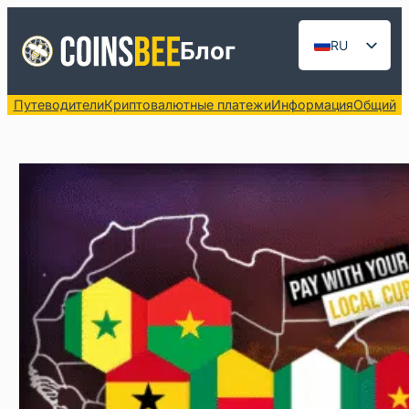
Перейти
к
Блог
RU
содержимому
EN
Путеводители
Криптовалютные платежи
Информация
Общий
DE
ES
FR
ZH