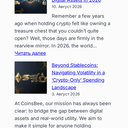
Digital Assets in 2026
10. Август 2026
Remember a few years
ago when holding crypto felt like owning a
treasure chest that you couldn’t quite
open? Well, those days are firmly in the
rearview mirror. In 2026, the world…
:
Читать далее
Unleash
Beyond Stablecoins:
Your
Navigating Volatility in a
Crypto:
‘Crypto-Only’ Spending
The
Landscape
Ultimate
3. Август 2026
Guide
At CoinsBee, our mission has always been
to
clear: to bridge the gap between digital
Spending
assets and real-world utility. We aim to
Digital
make it simple for anyone holding
Assets