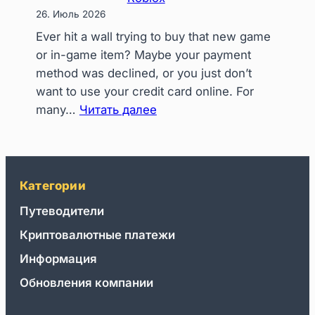
How
26. Июль 2026
Crypto
Ever hit a wall trying to buy that new game
Gift
or in-game item? Maybe your payment
Cards
method was declined, or you just don’t
Rescued
want to use your credit card online. For
My
:
many…
Читать далее
Holiday
Level
Gifting
Up
Your
Game:
Категории
How
Путеводители
Crypto
Криптовалютные платежи
+
CoinsBee
Информация
Unlocks
Обновления компании
Instant
Upgrades